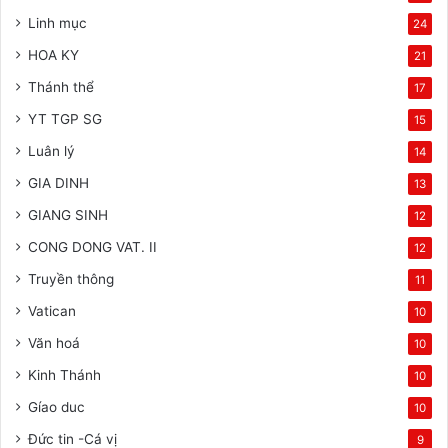
Linh mục
24
HOA KY
21
Thánh thể
17
YT TGP SG
15
Luân lý
14
GIA DINH
13
GIANG SINH
12
CONG DONG VAT. II
12
Truyền thông
11
Vatican
10
Văn hoá
10
Kinh Thánh
10
Gíao duc
10
Đức tin -Cá vị
9