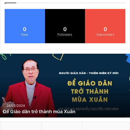
0
0
0
Fans
Followers
Subscribers
Đ
ể
G
i
á
o
d
â
n
26/02/2024
Để Giáo dân trở thành mùa Xuân
t
r
ở
t