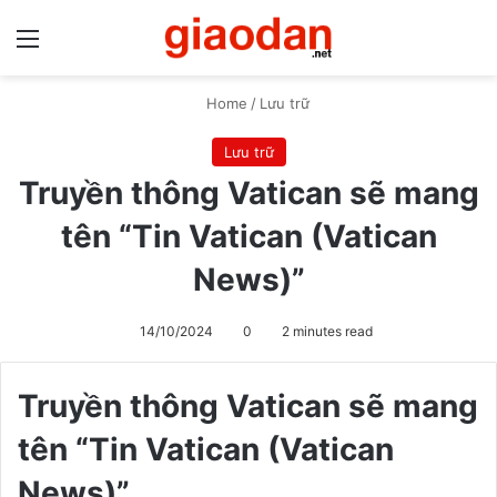
Menu
S
Home
/
Lưu trữ
Lưu trữ
Truyền thông Vatican sẽ mang
tên “Tin Vatican (Vatican
News)”
14/10/2024
0
2 minutes read
Truyền thông Vatican sẽ mang
tên “Tin Vatican (Vatican
News)”