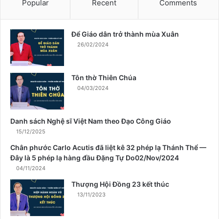
Popular
Recent
Comments
h
à
n
Để Giáo dân trở thành mùa Xuân
h
26/02/2024
m
ù
a
Tôn thờ Thiên Chúa
X
04/03/2024
u
â
n
Danh sách Nghệ sĩ Việt Nam theo Đạo Công Giáo
15/12/2025
Chân phước Carlo Acutis đã liệt kê 32 phép lạ Thánh Thể —
Đây là 5 phép lạ hàng đầu Đặng Tự Do02/Nov/2024
04/11/2024
Thượng Hội Đồng 23 kết thúc
13/11/2023