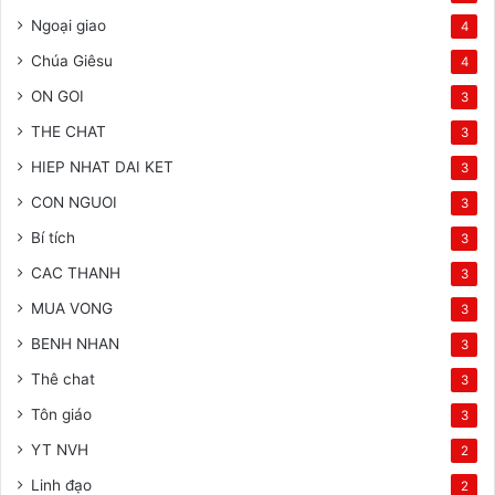
Ngoại giao
4
Chúa Giêsu
4
ON GOI
3
THE CHAT
3
HIEP NHAT DAI KET
3
CON NGUOI
3
Bí tích
3
CAC THANH
3
MUA VONG
3
BENH NHAN
3
Thê chat
3
Tôn giáo
3
YT NVH
2
Linh đạo
2