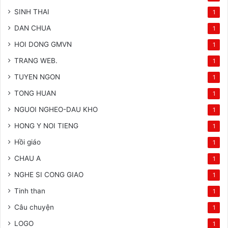
SINH THAI
1
DAN CHUA
1
HOI DONG GMVN
1
TRANG WEB.
1
TUYEN NGON
1
TONG HUAN
1
NGUOI NGHEO-DAU KHO
1
HONG Y NOI TIENG
1
Hồi giáo
1
CHAU A
1
NGHE SI CONG GIAO
1
Tinh than
1
Câu chuyện
1
LOGO
1