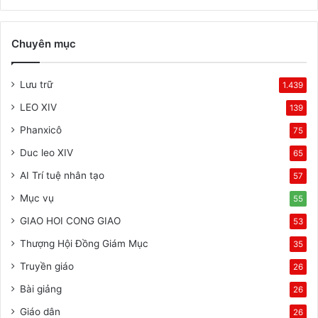
Chuyên mục
Lưu trữ
1.439
LEO XIV
139
Phanxicô
75
Duc leo XIV
65
AI Trí tuệ nhân tạo
57
Mục vụ
55
GIAO HOI CONG GIAO
53
Thượng Hội Đồng Giám Mục
35
Truyền giáo
26
Bài giảng
26
Giáo dân
26