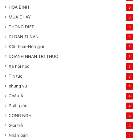
HOA BINH
6
MUA CHAY
6
THONG ĐIEP
6
DI DAN TI NAN
5
Đối thoại-Hòa giải
5
DOANH NHAN TRI THUC
5
Xã hội học
5
Tin tức
5
phung vu
4
Châu Á
4
Phật giáo
4
CONG NGHI
4
Gioi trẻ
4
Nhân bản
4