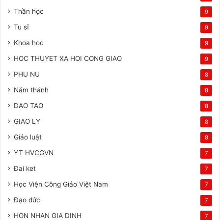
Thần học
9
Tu sĩ
9
Khoa học
9
HOC THUYET XA HOI CONG GIAO
9
PHU NU
8
Năm thánh
8
DAO TAO
8
GIAO LY
8
Giáo luật
8
YT HVCGVN
7
Đai ket
7
Học Viện Công Giáo Việt Nam
7
Đạo đức
7
HON NHAN GIA DINH
7