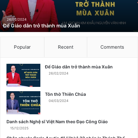
d
â
n
26/02/2024
Để Giáo dân trở thành mùa Xuân
t
r
ở
t
Popular
Recent
Comments
h
à
n
Để Giáo dân trở thành mùa Xuân
h
26/02/2024
m
ù
a
Tôn thờ Thiên Chúa
X
04/03/2024
u
â
n
Danh sách Nghệ sĩ Việt Nam theo Đạo Công Giáo
15/12/2025