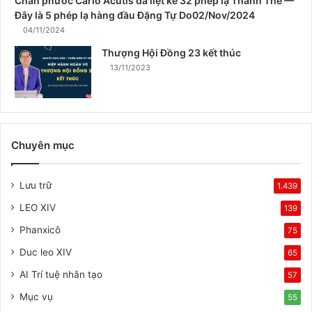
Chân phước Carlo Acutis đã liệt kê 32 phép lạ Thánh Thể —
Đây là 5 phép lạ hàng đầu Đặng Tự Do02/Nov/2024
04/11/2024
Thượng Hội Đồng 23 kết thúc
13/11/2023
Chuyên mục
Lưu trữ
1.439
LEO XIV
139
Phanxicô
75
Duc leo XIV
65
AI Trí tuệ nhân tạo
57
Mục vụ
55