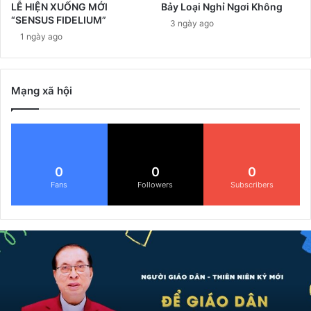
LỄ HIỆN XUỐNG MỚI
Bảy Loại Nghỉ Ngơi Không
“SENSUS FIDELIUM”
3 ngày ago
1 ngày ago
Mạng xã hội
0
0
0
Fans
Followers
Subscribers
Đ
ể
G
i
á
o