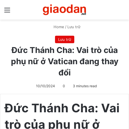
Menu
S
Home
/
Lưu trữ
Lưu trữ
Đức Thánh Cha: Vai trò của
phụ nữ ở Vatican đang thay
đổi
10/10/2024
0
3 minutes read
Đức Thánh Cha: Vai
trò của phụ nữ ở