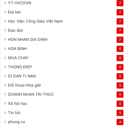
YT HVCGVN
7
Đai ket
7
Học Viện Công Giáo Việt Nam
7
Đạo đức
7
HON NHAN GIA DINH
7
HOA BINH
6
MUA CHAY
6
THONG ĐIEP
6
DI DAN TI NAN
5
Đối thoại-Hòa giải
5
DOANH NHAN TRI THUC
5
Xã hội học
5
Tin tức
5
phung vu
4