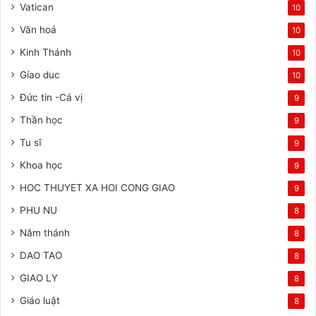
Vatican
10
Văn hoá
10
Kinh Thánh
10
Gíao duc
10
Đức tin -Cá vị
9
Thần học
9
Tu sĩ
9
Khoa học
9
HOC THUYET XA HOI CONG GIAO
9
PHU NU
8
Năm thánh
8
DAO TAO
8
GIAO LY
8
Giáo luật
8