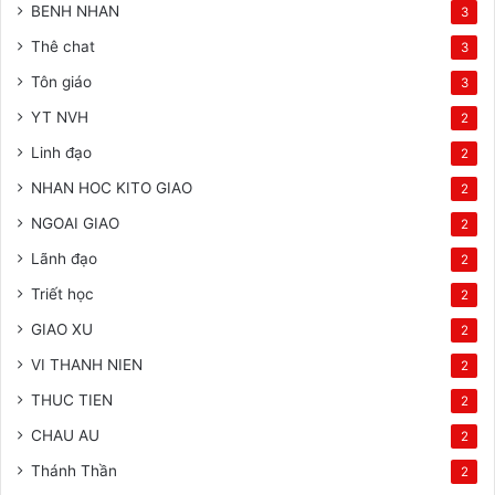
BENH NHAN
3
Thê chat
3
Tôn giáo
3
YT NVH
2
Linh đạo
2
NHAN HOC KITO GIAO
2
NGOAI GIAO
2
Lãnh đạo
2
Triết học
2
GIAO XU
2
VI THANH NIEN
2
THUC TIEN
2
CHAU AU
2
Thánh Thần
2