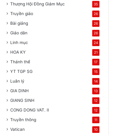
Thượng Hội Đồng Giám Mục
35
Truyền giáo
26
Bài giảng
26
Giáo dân
26
Linh mục
24
HOA KY
21
Thánh thể
17
YT TGP SG
15
Luân lý
14
GIA DINH
13
GIANG SINH
12
CONG DONG VAT. II
12
Truyền thông
11
Vatican
10