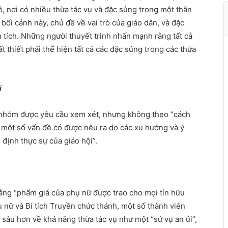
t
, nơi có nhiều thừa tác vụ và đặc sủng trong một thân
h
 bối cảnh này, chủ đề về vai trò của giáo dân, và đặc
à
n tích. Những người thuyết trình nhấn mạnh rằng tất cả
n
thiết phải thể hiện tất cả các đặc sủng trong các thừa
h
ù
a
i
X
u
ố nhóm được yêu cầu xem xét, nhưng không theo “cách
â
n
iệu một số vấn đề có được nêu ra do các xu hướng và ý
 định thực sự của giáo hội”.
rằng “phẩm giá của phụ nữ được trao cho mọi tín hữu
ụ nữ và Bí tích Truyền chức thánh, một số thành viên
sâu hơn về khả năng thừa tác vụ như một “sứ vụ an ủi”,