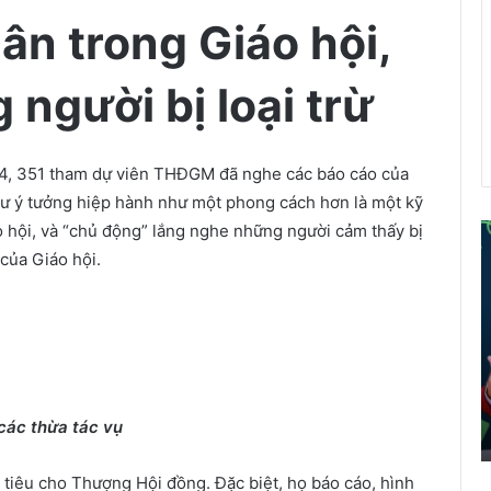
ân trong Giáo hội,
người bị loại trừ
4, 351 tham dự viên THĐGM đã nghe các báo cáo của
 ý tưởng hiệp hành như một phong cách hơn là một kỹ
áo hội, và “chủ động” lắng nghe những người cảm thấy bị
ể
 của Giáo hội.
i
á
o
d
â
n
 các thừa tác vụ
t
r
tiêu cho Thượng Hội đồng. Đặc biệt, họ báo cáo, hình
ở