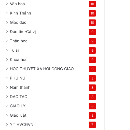
Văn hoá
10
Kinh Thánh
10
Gíao duc
10
Đức tin -Cá vị
9
Thần học
9
Tu sĩ
9
Khoa học
9
HOC THUYET XA HOI CONG GIAO
9
PHU NU
8
Năm thánh
8
DAO TAO
8
GIAO LY
8
Giáo luật
8
YT HVCGVN
7