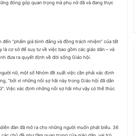
hững đóng góp quan trọng mà phụ nữ đã và đang thực
đến “phẩm giá bình đẳng và đồng trách nhiệm” của tất
y là cơ sở để suy tư về việc bao gồm các giáo dân – và
rình đưa ra quyết định về đời sống Giáo hội.
người nữ, một số Nhóm đề xuất việc cần phải xác định
ờng, “bởi vì những nỗi sợ hãi này trong Giáo hội đã dẫn
ữ”. Việc xác định những nỗi sợ hãi như vậy có thể thúc
diễn đàn đã mở ra cho những người muốn phát biểu. 36
n các chủ đề như tầm quan trọng của giáo dân, vai trò