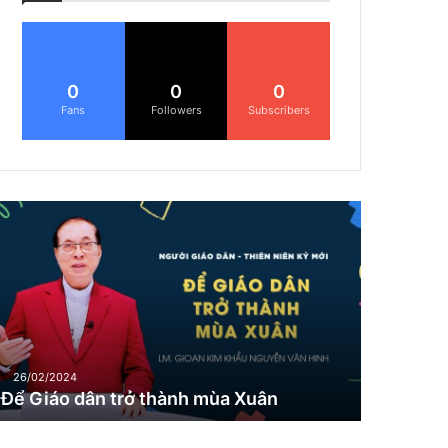
0
0
0
Fans
Followers
Subscribers
Đ
G
26/02/2024
Để Giáo dân trở thành mùa Xuân