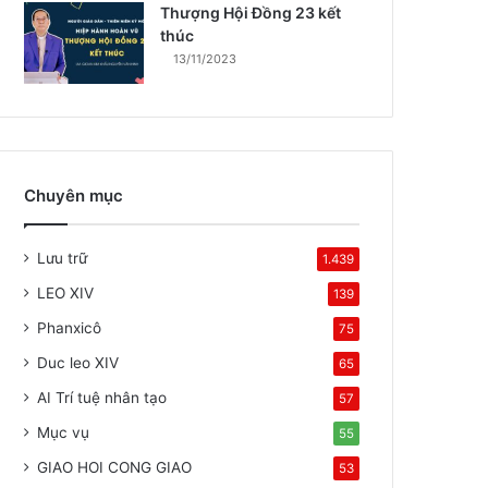
Thượng Hội Đồng 23 kết
thúc
13/11/2023
Chuyên mục
Lưu trữ
1.439
LEO XIV
139
Phanxicô
75
Duc leo XIV
65
AI Trí tuệ nhân tạo
57
Mục vụ
55
GIAO HOI CONG GIAO
53