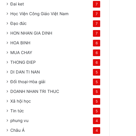
Đai ket
7
Học Viện Công Giáo Việt Nam
7
Đạo đức
7
HON NHAN GIA DINH
7
HOA BINH
6
MUA CHAY
6
THONG ĐIEP
6
DI DAN TI NAN
5
Đối thoại-Hòa giải
5
DOANH NHAN TRI THUC
5
Xã hội học
5
Tin tức
5
phung vu
4
Châu Á
4