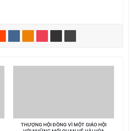
Reddit
VKontakte
Odnoklassniki
Pocket
Share via Email
Print
THƯỢNG HỘI ĐỒNG VÌ MỘT GIÁO HỘI
VỚI NHỮNG MỐI QUAN HỆ HÀI HÒA