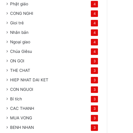
Phật giáo
4
CONG NGHI
4
Gioi trẻ
4
Nhân bản
4
Ngoại giao
4
Chúa Giêsu
4
ON GOI
3
THE CHAT
3
HIEP NHAT DAI KET
3
CON NGUOI
3
Bí tích
3
CAC THANH
3
MUA VONG
3
BENH NHAN
3