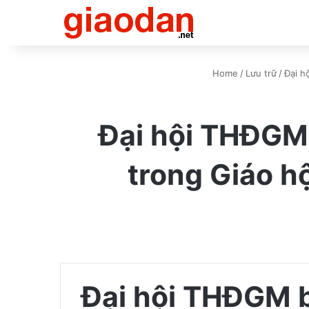
Home
/
Lưu trữ
/
Đại h
Đại hội THĐGM 
trong Giáo hộ
Đại hội THĐGM b