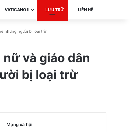
Search for
VATICANO II
LƯU TRỮ
LIÊN HỆ
e những người bị loại trừ
 nữ và giáo dân
ời bị loại trừ
Mạng xã hội