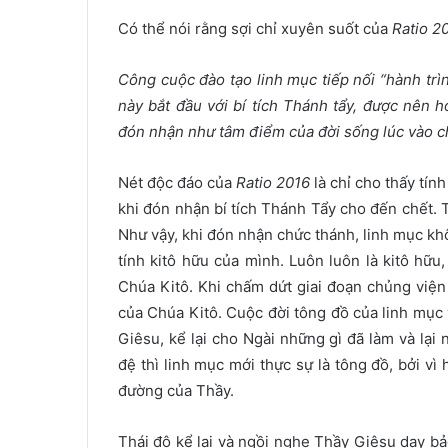
Có thể nói rằng sợi chỉ xuyên suốt của
Ratio 2
Công cuộc đào tạo linh mục tiếp nối “hành trìn
này bắt đầu với bí tích Thánh tẩy, được nên ho
đón nhận như tâm điểm của đời sống lúc vào ch
Nét độc đáo của
Ratio 2016
là chỉ cho thấy tín
khi đón nhận bí tích Thánh Tẩy cho đến chết. 
Như vậy, khi đón nhận chức thánh, linh mục kh
tính kitô hữu của mình. Luôn luôn là kitô hữu
Chúa Kitô. Khi chấm dứt giai đoạn chủng viện
của Chúa Kitô. Cuộc đời tông đồ của linh mục v
Giêsu, kể lại cho Ngài những gì đã làm và lại 
đệ thì linh mục mới thực sự là tông đồ, bởi v
đường của Thầy.
Thái độ kể lại và ngồi nghe Thầy Giêsu dạy 