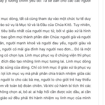
hấy ý tưởng chính yếu đó:
Ta sẽ ban cho các các ngươi
h mục dòng, tất cả cùng tham dự vào một chức tư tế duy
ào sứ vụ là Mục tử và là Đầu của Chúa Kitô. Tuy nhiên,
 tiêu biểu nhất của người mục tử, bởi vì giáo xứ là hình
ứ bao gồm mọi thành phần dân Chúa: người già và người
 dân, người mạnh khoẻ và người đau yếu, người giàu và
, người có mái gia đình hay người neo đơn… Đó là một
g có chọn lựa. Linh mục phục vụ ở chủng viện thì phục
đích đào tạo những linh mục tương lai. Linh mục dòng
ặc sủng của dòng. Chỉ có linh mục ở giáo xứ là phục vụ
 lợi ích mục vụ mà phải phân chia trách nhiệm giữa các
, người lo cho các bà mẹ, người lo cho giới trẻ hay thiếu
iệm về toàn bộ đoàn chiên. Và khi cử hành bí tích thì các
hông chọn ai, bỏ ai: ai hấp hối cần được xức dầu, ai cần
ở giáo xứ đều phải thi hành nhiệm vụ linh mục của mình