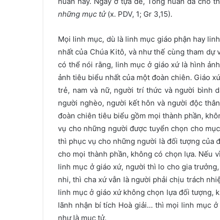
huấn này. Ngay ở tựa đề, Tông huấn đã cho t
những
mục tử
(x. PDV, 1; Gr 3,15).
Mọi linh mục, dù là linh mục giáo phận hay lin
nhất của Chúa Kitô, và như thế cùng tham dự v
có thể nói rằng, linh mục ở giáo xứ là hình ảnh
ảnh tiêu biểu nhất của một đoàn chiên. Giáo x
trẻ, nam và nữ, người trí thức và người bình
người nghèo, người kết hôn và người độc thân
đoàn chiên tiêu biểu gồm mọi thành phần, khôn
vụ cho những người được tuyển chọn cho mục 
thì phục vụ cho những người là đối tượng của đ
cho mọi thành phần, không có chọn lựa. Nếu vì
linh mục ở giáo xứ, người thì lo cho gia trưởng
nhi, thì cha xứ vẫn là người phải chịu trách nh
linh mục ở giáo xứ không chọn lựa đối tượng, k
lãnh nhận bí tích Hoà giải… thì mọi linh mục 
như là mục tử.