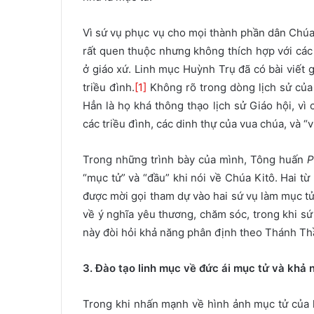
Vì sứ vụ phục vụ cho mọi thành phần dân Chúa n
rất quen thuộc nhưng không thích hợp với các
ở giáo xứ. Linh mục Huỳnh Trụ đã có bài viết g
triều đình.
[1]
Không rõ trong dòng lịch sử của 
Hẳn là họ khá thông thạo lịch sử Giáo hội, vì 
các triều đình, các dinh thự của vua chúa, và “
Trong những trình bày của mình, Tông huấn
P
“mục tử” và “đầu” khi nói về Chúa Kitô. Hai từ
được mời gọi tham dự vào hai sứ vụ làm mục t
về ý nghĩa yêu thương, chăm sóc, trong khi sứ
này đòi hỏi khả năng phân định theo Thánh Th
3. Đào tạo linh mục về
đức ái
mục tử và khả
Trong khi nhấn mạnh về hình ảnh mục tử của 