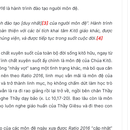
016
là hành trình đào tạo người môn đệ.
h đào tạo [duy nhất]
[3]
của người môn đệ”. Hành trình
àn thiện với các bí tích khai tâm Kitô giáo khác, được
ủng viện, và được tiếp tục trong suốt cuộc đời.
[4]
h chất xuyên suốt của toàn bộ đời sống kitô hữu, ngay từ
Tính chất xuyên suốt ấy chính là môn đệ của Chúa Kitô.
ông “nhảy vọt” sang một tình trạng khác, mà bỏ qua căn
, nên theo
Ratio 2016
, linh mục vẫn mãi là môn đệ của
 và trở thành linh mục, họ không chấm dứt làm học trò
ẫn là ra đi rao giảng rồi lại trở về, ngồi bên chân Thầy
nghe Thầy dạy bảo (x. Lc 10,17-20). Bao lâu còn là môn
ì họ luôn nghe giáo huấn của Thầy Giêsu và đi theo con
bảo của các môn đệ ngày xưa được
Ratio 2016
“cập nhật”