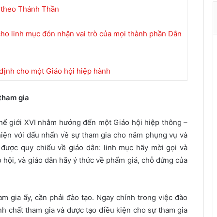
t
h theo Thánh Thần
h
à
ho linh mục đón nhận vai trò của mọi thành phần Dân
n
h
ù
 định cho một Giáo hội hiệp hành
a
X
 tham gia
u
â
n
ế giới XVI nhằm hướng đến một Giáo hội hiệp thông –
hiện với dấu nhấn về sự tham gia cho năm phụng vụ và
được quy chiếu về giáo dân: linh mục hãy mời gọi và
 hội, và giáo dân hãy ý
thức về phẩm giá, chỗ đứng của
 gia ấy, cần phải đào tạo. Ngay chính trong việc đào
nh chất tham gia và được tạo điều kiện cho sự tham gia