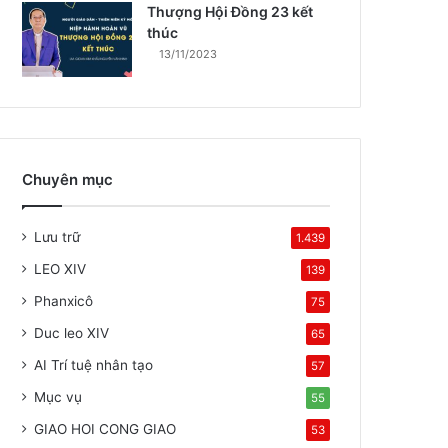
Thượng Hội Đồng 23 kết
thúc
13/11/2023
Chuyên mục
Lưu trữ
1.439
LEO XIV
139
Phanxicô
75
Duc leo XIV
65
AI Trí tuệ nhân tạo
57
Mục vụ
55
GIAO HOI CONG GIAO
53