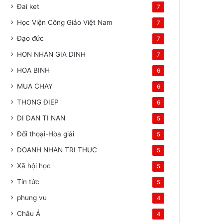
Đai ket
7
Học Viện Công Giáo Việt Nam
7
Đạo đức
7
HON NHAN GIA DINH
7
HOA BINH
6
MUA CHAY
6
THONG ĐIEP
6
DI DAN TI NAN
5
Đối thoại-Hòa giải
5
DOANH NHAN TRI THUC
5
Xã hội học
5
Tin tức
5
phung vu
4
Châu Á
4