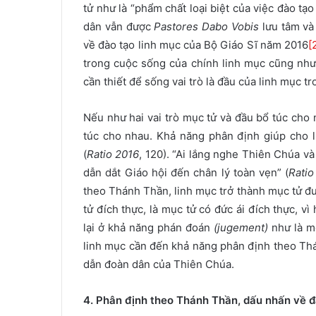
tử như là “phẩm chất loại biệt của việc đào tạ
dân vẫn được
Pastores Dabo Vobis
lưu tâm và
về đào tạo linh mục của Bộ Giáo Sĩ năm 2016
[
trong cuộc sống của chính linh mục cũng như 
cần thiết để sống vai trò là đầu của linh mục 
Nếu như hai vai trò mục tử và đầu bổ túc cho 
túc cho nhau. Khả năng phân định giúp cho l
(
Ratio 2016
, 120). “Ai lắng nghe Thiên Chúa v
dẫn dắt Giáo hội đến chân lý toàn vẹn” (
Ratio
theo Thánh Thần, linh mục trở thành mục tử đ
tử đích thực, là mục tử có đức ái đích thực, v
lại ở khả năng phán đoán
(jugement)
như là m
linh mục cần đến khả năng phân định theo T
dẫn đoàn dân của Thiên Chúa.
4. Phân định theo Thánh Thần, dấu nhấn về
đ