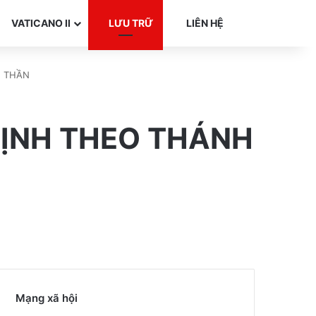
Search for
VATICANO II
LƯU TRỮ
LIÊN HỆ
H THẦN
ĐỊNH THEO THÁNH
Mạng xã hội