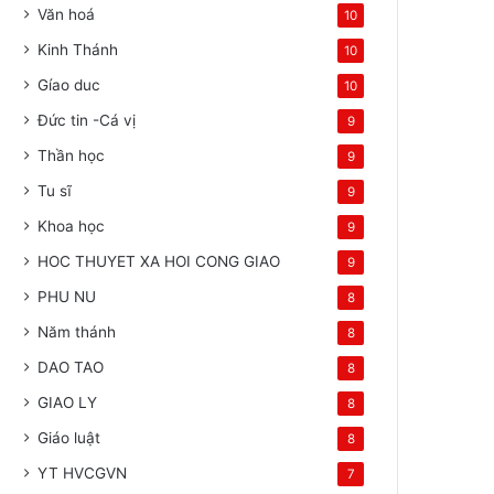
Văn hoá
10
Kinh Thánh
10
Gíao duc
10
Đức tin -Cá vị
9
Thần học
9
Tu sĩ
9
Khoa học
9
HOC THUYET XA HOI CONG GIAO
9
PHU NU
8
Năm thánh
8
DAO TAO
8
GIAO LY
8
Giáo luật
8
YT HVCGVN
7