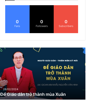
0
0
0
Fans
Followers
Subscribers
Đ
G
26/02/2024
Để Giáo dân trở thành mùa Xuân