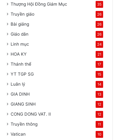
Thượng Hội Đồng Giám Mục
35
Truyền giáo
26
Bài giảng
26
Giáo dân
26
Linh mục
24
HOA KY
21
Thánh thể
17
YT TGP SG
15
Luân lý
14
GIA DINH
13
GIANG SINH
12
CONG DONG VAT. II
12
Truyền thông
11
Vatican
10