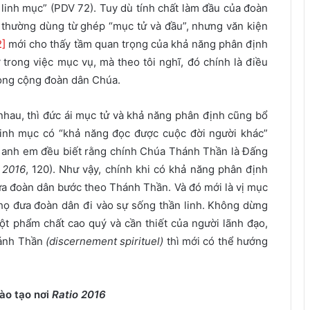
o linh mục” (PDV 72). Tuy dù tính chất làm đầu của đoàn
 thường dùng từ ghép “mục tử và đầu”, nhưng văn kiện
2]
mới cho thấy tầm quan trọng của khả năng phân định
trong việc mục vụ, mà theo tôi nghĩ, đó chính là điều
trong cộng đoàn dân Chúa.
nhau, thì đức ái mục tử và khả năng phân định cũng bổ
inh mục có “khả năng đọc được cuộc đời người khác”
à anh em đều biết rằng chính Chúa Thánh Thần là Đấng
 2016
, 120). Như vậy, chính khi có khả năng phân định
ưa đoàn dân bước theo Thánh Thần. Và đó mới là vị mục
ì họ đưa đoàn dân đi vào sự sống thần linh. Không dừng
ột phẩm chất cao qu
ý và cần thiết của người lãnh đạo,
hánh Thần
(discernement spirituel)
thì mới có thể hướng
ào tạo nơi
Ratio 2016