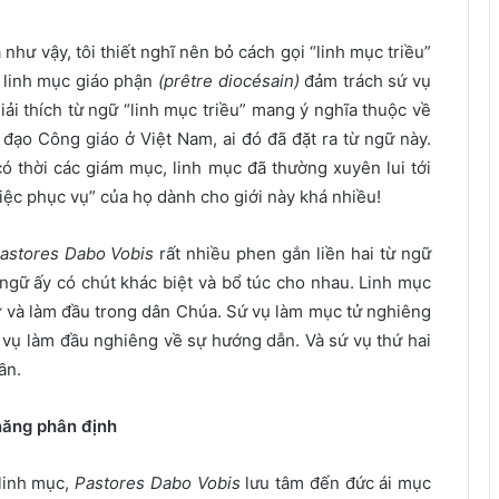
hư vậy, tôi thiết nghĩ nên bỏ cách gọi “linh mục triều”
 linh mục giáo phận
(prêtre diocésain)
đảm trách sứ vụ
iải thích từ ngữ “linh mục triều” mang ý nghĩa thuộc về
đạo Công giáo ở Việt Nam, ai đó đã đặt ra từ ngữ này.
có thời các giám mục, linh mục đã thường xuyên lui tới
việc phục vụ” của họ dành cho giới này khá nhiều!
astores Dabo Vobis
rất nhiều phen gắn liền hai từ ngữ
 ngữ ấy có chút khác biệt và bổ túc cho nhau. Linh mục
ử và làm đầu trong dân Chúa. Sứ vụ làm mục tử nghiêng
 vụ làm đầu nghiêng về sự hướng dẫn. Và sứ vụ thứ hai
ần.
 năng
phân định
linh mục,
Pastores Dabo Vobis
lưu tâm đến đức ái mục