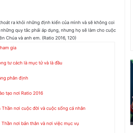
thoát ra khỏi những định kiến của mình và sẽ không coi
y những quy tắc phải áp dụng, nhưng họ sẽ làm cho cuộc
iên Chúa và anh em. (Ratio 2016, 120)
tham gia
ng tư cách là mục tử và là đầu
ể
năng phân định
i
á
o tạo nơi Ratio 2016
o
d
â
 Thần nơi cuộc đời và cuộc sống cá nhân
n
t
 Thần nơi bản thân và nơi việc mục vụ
r
ở