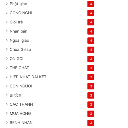
Phật giáo
4
CONG NGHI
4
Gioi trẻ
4
Nhân bản
4
Ngoại giao
4
Chúa Giêsu
4
ON GOI
3
THE CHAT
3
HIEP NHAT DAI KET
3
CON NGUOI
3
Bí tích
3
CAC THANH
3
MUA VONG
3
BENH NHAN
3